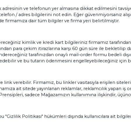
ık adresinin ve telefonun yer almasına dikkat edilmesini tavsiye
fon / adres bilgilerini not edin. Eğer güvenmiyorsanız alışv
e firmamıza dair tüm bilgiler ve firma yeri belirtilmiştir.
eceğiniz kimlik ve kredi kart bilgileriniz firmamız tarafından 
tından para çekim itirazlarına karşı 60 gün süre ile bekletilip
göndereceğiniz tarafınızdan onaylı mail-order formu bedeli dış
 edebilir ve bu tutarın ödenmesini engelleyebileceğiniz için b
ink verebilir. Firmamız, bu linkler vasıtasıyla erişilen siteleri
ıza ait sitede yayınlanan reklamlar, reklamcılık yapan iş ortak
sı Prensipleri, sadece Mağazamızın kullanımına ilişkindir, üçün
u "Gizlilik Politikası" hükümleri dışında kullanıcılara ait bilgil