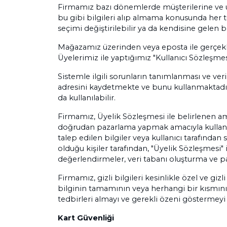
Firmamız bazı dönemlerde müşterilerine ve üy
bu gibi bilgileri alıp almama konusunda her t
seçimi değiştirilebilir ya da kendisine gelen bi
Mağazamız üzerinden veya eposta ile gerçekleş
Üyelerimiz ile yaptığımız "Kullanıcı Sözleşme
Sistemle ilgili sorunların tanımlanması ve veri
adresini kaydetmekte ve bunu kullanmaktadır.
da kullanılabilir.
Firmamız, Üyelik Sözleşmesi ile belirlenen ama
doğrudan pazarlama yapmak amacıyla kullanabili
talep edilen bilgiler veya kullanıcı tarafından
olduğu kişiler tarafından, "Üyelik Sözleşmesi" 
değerlendirmeler, veri tabanı oluşturma ve paz
Firmamız, gizli bilgileri kesinlikle özel ve gi
bilginin tamamının veya herhangi bir kısmının
tedbirleri almayı ve gerekli özeni göstermey
Kart Güvenliği