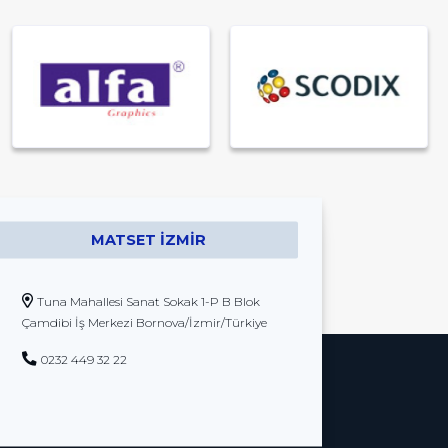
MATSET İZMIR
Tuna Mahallesi Sanat Sokak 1-P B Blok
Çamdibi İş Merkezi Bornova/İzmir/Türkiye
0232 449 32 22