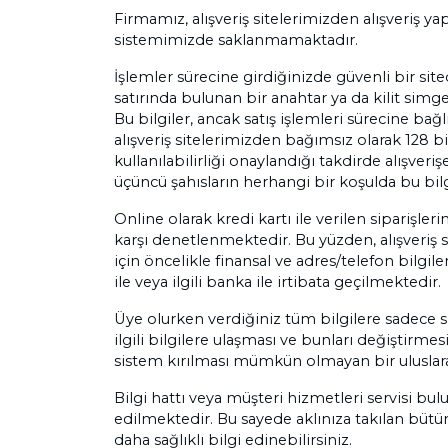
Firmamız, alışveriş sitelerimizden alışveriş yap
sistemimizde saklanmamaktadır.
İşlemler sürecine girdiğinizde güvenli bir sit
satırında bulunan bir anahtar ya da kilit simge
Bu bilgiler, ancak satış işlemleri sürecine bağlı 
alışveriş sitelerimizden bağımsız olarak 128 bi
kullanılabilirliği onaylandığı takdirde alışve
üçüncü şahısların herhangi bir koşulda bu bilg
Online olarak kredi kartı ile verilen siparişler
karşı denetlenmektedir. Bu yüzden, alışveriş s
için öncelikle finansal ve adres/telefon bilgi
ile veya ilgili banka ile irtibata geçilmektedir.
Üye olurken verdiğiniz tüm bilgilere sadece siz
ilgili bilgilere ulaşması ve bunları değiştirme
sistem kırılması mümkün olmayan bir uluslarar
Bilgi hattı veya müşteri hizmetleri servisi bulu
edilmektedir. Bu sayede aklınıza takılan bütün
daha sağlıklı bilgi edinebilirsiniz.