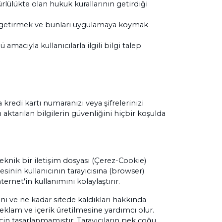
lülükte olan hukuk kurallarının getirdiği
ne getirmek ve bunları uygulamaya koymak
macıyla kullanıcılarla ilgili bilgi talep
kredi kartı numaranızı veya şifrelerinizi
aktarılan bilgilerin güvenliğini hiçbir koşulda
teknik bir iletişim dosyası (Çerez-Cookie)
esinin kullanıcının tarayıcısına (browser)
ernet'in kullanımını kolaylaştırır.
iğini ve ne kadar sitede kaldıkları hakkında
 reklam ve içerik üretilmesine yardımcı olur.
çin tasarlanmamıştır. Tarayıcıların pek çoğu