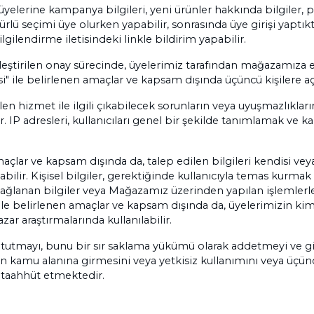
elerine kampanya bilgileri, yeni ürünler hakkında bilgiler, p
ürlü seçimi üye olurken yapabilir, sonrasında üye girişi yapt
lgilendirme iletisindeki linkle bildirim yapabilir.
tirilen onay sürecinde, üyelerimiz tarafından mağazamıza elek
si" ile belirlenen amaçlar ve kapsam dışında üçüncü kişilere a
len hizmet ile ilgili çıkabilecek sorunların veya uyuşmazlıkları
 IP adresleri, kullanıcıları genel bir şekilde tanımlamak ve 
çlar ve kapsam dışında da, talep edilen bilgileri kendisi veya 
r. Kişisel bilgiler, gerektiğinde kullanıcıyla temas kurmak i
 sağlanan bilgiler veya Mağazamız üzerinden yapılan işlemlerle il
ile belirlenen amaçlar ve kapsam dışında da, üyelerimizin kimli
ar araştırmalarında kullanılabilir.
zli tutmayı, bunu bir sır saklama yükümü olarak addetmeyi ve gi
 kamu alanına girmesini veya yetkisiz kullanımını veya üçüncü
i taahhüt etmektedir.