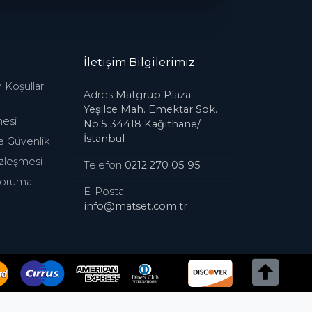
İletişim Bilgilerimiz
 Koşulları
Adres
Matgrup Plaza
Yeşilce Mah. Emektar Sok.
esi
No:5 34418 Kağıthane/
İstanbul
 ve Güvenlik
özleşmesi
Telefon
0212 270 05 95
oruma
E-Posta
info@matset.com.tr