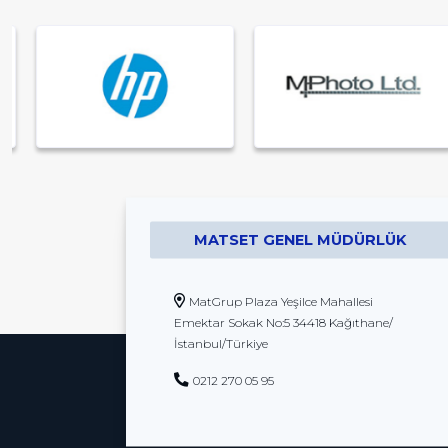
MATSET GENEL MÜDÜRLÜK
MatGrup Plaza Yeşilce Mahallesi
Emektar Sokak No:5 34418 Kağıthane/
İstanbul/Türkiye
0212 270 05 95