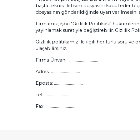
başta teknik iletişim dosyasını kabul eder biç
dosyasının gönderildiğinde uyarı verilmesini s
Firmamız, işbu "Gizlilik Politikası" hükümler
yayınlamak suretiyle değiştirebilir. Gizlilik Po
Gizlilik politikamız ile ilgili her türlü soru ve öner
ulaşabilirsiniz.
Firma Ünvanı: ...............................
Adres: ...............................
Eposta: ...............................
Tel: ...............................
Fax: ...............................