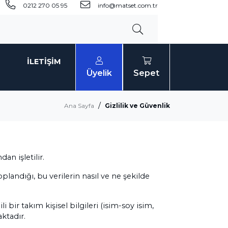
0212 270 05 95
info@matset.com.tr
İLETIŞIM
Üyelik
Sepet
Ana Sayfa
Gizlilik ve Güvenlik
an işletilir.
toplandığı, bu verilerin nasıl ve ne şekilde
 bir takım kişisel bilgileri (isim-soy isim,
ktadır.