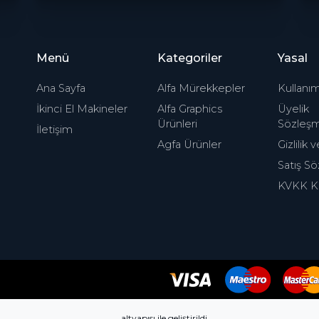
Menü
Kategoriler
Yasal
Ana Sayfa
Alfa Mürekkepler
Kullanım
İkinci El Makineler
Alfa Graphics
Üyelik
Ürünleri
Sözleşm
İletişim
Agfa Ürünler
Gizlilik
Satış S
KVKK K
altyapısı ile geliştirildi