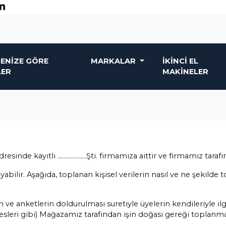
ENIZE GÖRE
MARKALAR
İKINCI EL
LER
MAKINELER
sinde kayıtlı ……………….Şti. firmamıza aittir ve firmamız tarafınd
yabilir. Aşağıda, toplanan kişisel verilerin nasıl ve ne şekilde 
e anketlerin doldurulması suretiyle üyelerin kendileriyle ilgili
dresleri gibi) Mağazamız tarafından işin doğası gereği toplanma