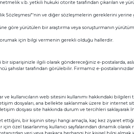
lik v.b. yetkili hukuki otorite tarafından çıkarılan ve yürür
elik Sözleşmesi"'nin ve diğer sözleşmelerin gereklerini yeri
ulüne göre yürütülen bir araştırma veya soruşturmanın yürütümü a
 korumak için bilgi vermenin gerekli olduğu hallerdir.
 siparişinizle ilgili olarak göndereceğiniz e-postalarda, asla 
ncü şahıslar tarafından görülebilir. Firmamız e-postalarınızdan 
 ve kullanıcıların web sitesini kullanımı hakkındaki bilgileri 
etişim dosyaları, ana bellekte saklanmak üzere bir internet sit
etişim dosyası site hakkında durum ve tercihleri saklayarak İnt
ret ettiğini, bir kişinin siteyi hangi amaçla, kaç kez ziyaret ett
ılar için özel tasarlanmış kullanıcı sayfalarından dinamik olarak
ostanızdan veri veya başkaca herhangi bir kişisel bilgi almak i