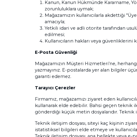
Kanun, Kanun Hükmünde Kararname, Yönetme
zorunluluklara uymak;
Mağazamızın kullanıcılarla akdettiği "Üy
amacıyla;
Yetkili idari ve adli otorite tarafından us
edilmesi;
Kullanıcıların hakları veya güvenliklerini
E-Posta Güvenliği
Mağazamızın Müşteri Hizmetleri’ne, herhangi bir
yazmayınız. E-postalarda yer alan bilgiler üçü
garanti edemez.
Tarayıcı Çerezler
Firmamız, mağazamızı ziyaret eden kullanıcılar
kullanarak elde edebilir. Bahsi geçen teknik il
gönderdiği küçük metin dosyalarıdır. Teknik il
Teknik iletişim dosyası, siteyi kaç kişinin ziya
istatistiksel bilgileri elde etmeye ve kullanıc
Teknik iletişim dosyası, ana bellekte veya e-p