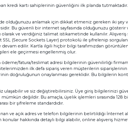
an kredi kartı sahiplerinin güvenliğini ilk planda tutmaktadır. 
ede olduğunuzu anlamak için dikkat etmeniz gereken iki şey var
sidir. Bu güvenli bir internet sayfasında olduğunuzu gösterir v
olarak ve verdiğiniz talimat istikametinde kullanılır. Alışveriş sı
t SSL (Secure Sockets Layer) protokolü ile şifrelenip sorgulanma
rişe devam edilir. Kartla ilgili hiçbir bilgi tarafımızdan görü
ileri ele geçirmesi engellenmiş olur.
in ödeme/fatura/teslimat adresi bilgilerinin güvenilirliği firmam
itelerimizden ilk defa sipariş veren müşterilerin siparişlerin
lerinin doğruluğunun onaylanması gereklidir. Bu bilgilerin kont
 ulaşabilir ve siz değiştirebilirsiniz. Üye giriş bilgilerinizi g
si mümkün değildir. Bu amaçla, üyelik işlemleri sırasında 128 bi
ası bir şifreleme standardıdır.
nan ve açık adres ve telefon bilgilerinin belirtildiği İnternet 
 konular hakkında detaylı bilgi alabilir, online alışveriş hiz