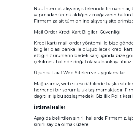
Not: İnternet alışveriş sitelerinde firmanın aç
yapmadan ürünü aldığınız mağazanın bütün tele
Firmamıza ait tüm online alışveriş sitelerimizd
Mail Order Kredi Kart Bilgileri Güvenliği
Kredi kartı mail-order yöntemi ile bize gönder
bilgiler olası banka ile oluşubilecek kredi kar
ettiğiniz ürünlerin bedeli karşılığında bize 
çekilmesi halinde doğal olarak bankaya itiraz
Üçüncü Taraf Web Siteleri ve Uygulamalar
Mağazamız, web sitesi dâhilinde başka sitelere l
herhangi bir sorumluluk taşımamaktadır. Firmam
dağıtılır. İş bu sözleşmedeki Gizlilik Politika
İstisnai Haller
Aşağıda belirtilen sınırlı hallerde Firmamız, işb
sınırlı sayıda olmak üzere;