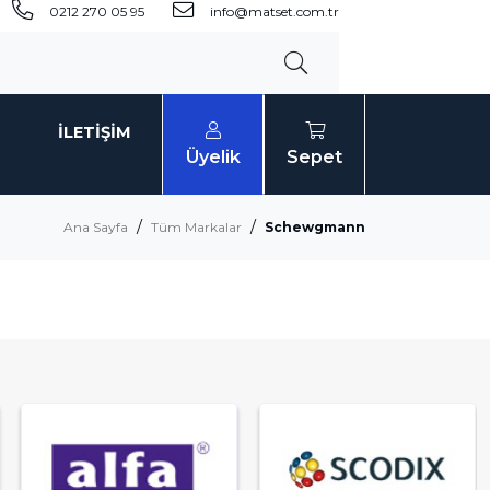
0212 270 05 95
info@matset.com.tr
İLETIŞIM
Üyelik
Sepet
Ana Sayfa
Tüm Markalar
Schewgmann