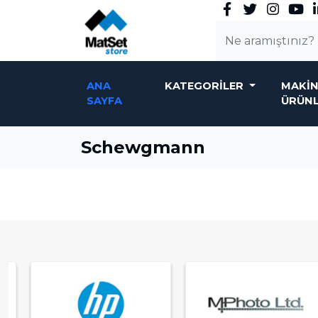
ANA
KATEGORILER
MAKIN
SAYFA
ÜRÜN
Schewgmann