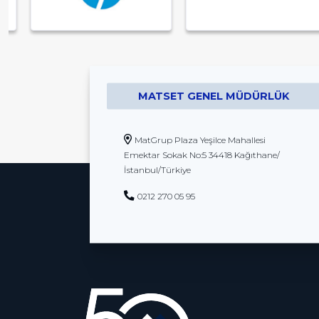
MATSET GENEL MÜDÜRLÜK
MatGrup Plaza Yeşilce Mahallesi
Emektar Sokak No:5 34418 Kağıthane/
İstanbul/Türkiye
0212 270 05 95