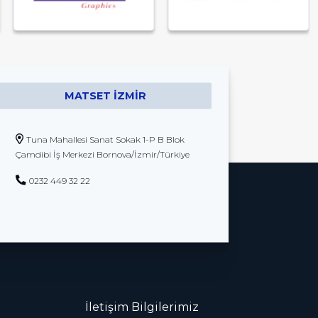
MATSET İZMIR
Tuna Mahallesi Sanat Sokak 1-P B Blok
Çamdibi İş Merkezi Bornova/İzmir/Türkiye
0232 449 32 22
İletişim Bilgilerimiz